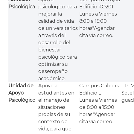
Psicológica
psicológico para
Edificio KO201
mejorar la
Lunes a Viernes
calidad de vida
8:00 a 15:00
de universitarios
horas*Agendar
a través del
cita vía correo.
desarrollo del
bienestar
psicológico para
optimizar su
desempeño
académico.
Unidad de
Apoyo a
Campus Caborca
L.P.
Apoyo
estudiantes en
Edificio L
Sote
Psicológico
el manejo de
Lunes a Viernes
guad
situaciones
de 8:00 a 15:00
propias de su
horas.*Agendar
contexto de
cita vía correo.
vida, para que