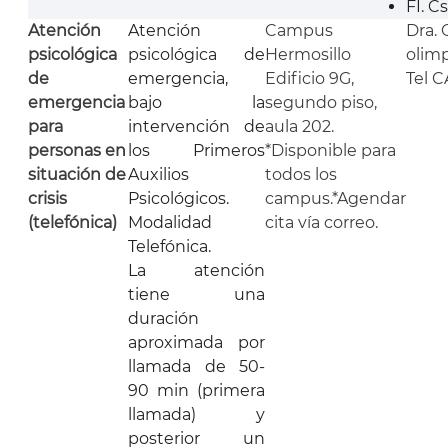
FI. C
Atención
Atención
Campus
Dra. 
psicológica
psicológica de
Hermosillo
olim
de
emergencia,
Edificio 9G,
Tel C
emergencia
bajo la
segundo piso,
para
intervención de
aula 202.
personas en
los Primeros
*Disponible para
situación de
Auxilios
todos los
crisis
Psicológicos.
campus.*Agendar
(telefónica)
Modalidad
cita vía correo.
Telefónica.
La atención
tiene una
duración
aproximada por
llamada de 50-
90 min (primera
llamada) y
posterior un