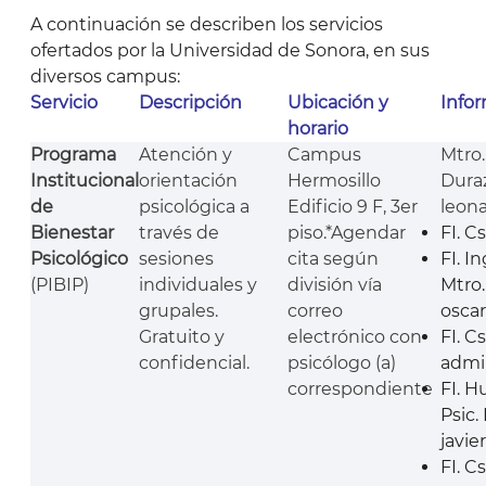
A continuación se describen los servicios
ofertados por la Universidad de Sonora, en sus
diversos campus:
Servicio
Descripción
Ubicación y
Info
horario
Programa
Atención y
Campus
Mtro
Institucional
orientación
Hermosillo
Dura
de
psicológica a
Edificio 9 F, 3er
leon
Bienestar
través de
piso.*Agendar
FI. C
Psicológico
sesiones
cita según
FI. I
(PIBIP)
individuales y
división vía
Mtro
grupales.
correo
osca
Gratuito y
electrónico con
FI. C
confidencial.
psicólogo (a)
admin
correspondiente
FI. H
Psic.
javi
FI. C